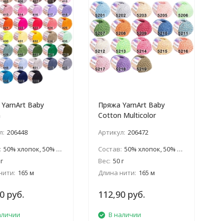
YarnArt Baby
Пряжа YarnArt Baby
n
Cotton Multicolor
л:
206448
Артикул:
206472
:
50% хлопок, 50% акрил
Состав:
50% хлопок, 50% акрил
 г
Вес:
50 г
нити:
165 м
Длина нити:
165 м
0 руб.
112,90 руб.
аличии
В наличии