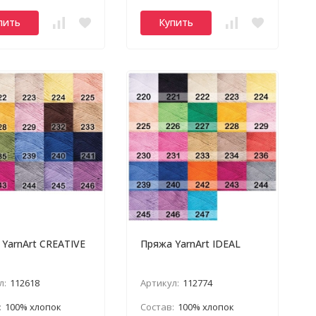
пить
Купить
YarnArt CREATIVE
Пряжа YarnArt IDEAL
л:
112618
Артикул:
112774
:
100% хлопок
Состав:
100% хлопок