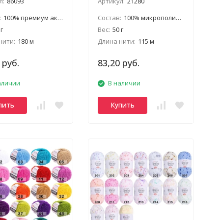
л:
86093
Артикул:
21280
:
100% премиум акрил
Состав:
100% микрополиэстер
 г
Вес:
50 г
нити:
180 м
Длина нити:
115 м
 руб.
83,20 руб.
аличии
В наличии
пить
Купить