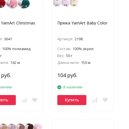
YarnArt Christmas
Пряжа YarnArt Baby Color
л:
3641
Артикул:
2198
:
100% полиамид
Состав:
100% акрил
 г
Вес:
50 г
нити:
142 м
Длина нити:
150 м
 руб.
104 руб.
аличии
В наличии
пить
Купить