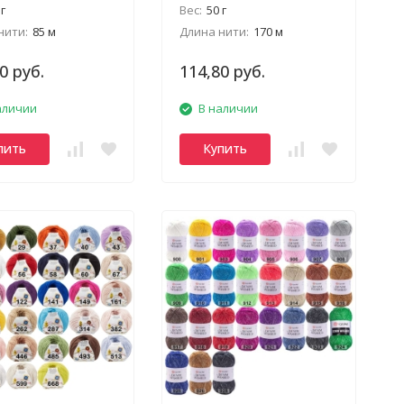
 г
Вес:
50 г
нити:
85 м
Длина нити:
170 м
0 руб.
114,80 руб.
аличии
В наличии
пить
Купить