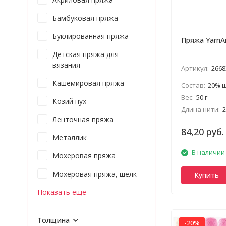
Бамбуковая пряжа
Буклированная пряжа
Пряжа YarnAr
Детская пряжа для
вязания
Артикул:
2668
Кашемировая пряжа
Состав:
20% ше
Вес:
50 г
Козий пух
Длина нити:
2
Ленточная пряжа
84,20 руб.
Металлик
В наличии
Мохеровая пряжа
Мохеровая пряжа, шелк
Купить
Показать ещё
Толщина
-20%