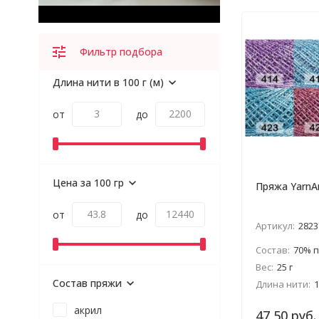
Фильтр подбора
Длина нити в 100 г (м)
от
до
Цена за 100 гр
Пряжа YarnAr
от
до
Артикул:
2823
Состав:
70% поли
Вес:
25 г
Состав пряжи
Длина нити:
1
акрил
47,50 руб.