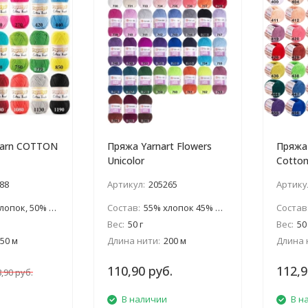
arn COTTON
Пряжа Yarnart Flowers
Пряжа 
Unicolor
Cotto
88
Артикул:
205265
Артику
пок, 50% акрил
Состав:
55% хлопок 45% полиакрил
Состав
Вес:
50 г
Вес:
50
50 м
Длина нити:
200 м
Длина 
110,90 руб.
112,9
,90 руб.
В наличии
В н