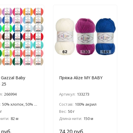
Gazzal Baby
Пряжа Alize MY BABY
 25
л:
266994
Артикул:
133273
:
50% хлопок, 50% акрил
Состав:
100% акрил
 г
Вес:
50 г
нити:
82 м
Длина нити:
150 м
 руб.
74,20 руб.