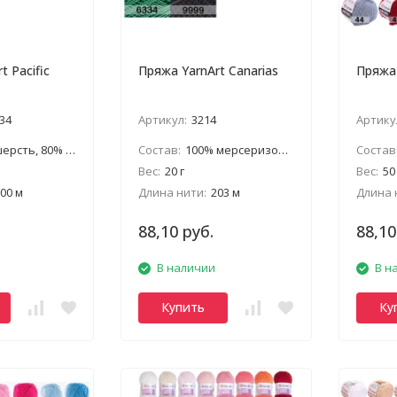
t Pacific
Пряжа YarnArt Canarias
Пряжа 
34
Артикул:
3214
Артику
рсть, 80% акрил
Состав:
100% мерсеризованный хлопок
Состав
Вес:
20 г
Вес:
50
00 м
Длина нити:
203 м
Длина 
88,10 руб.
88,10
В наличии
В н
Купить
Ку