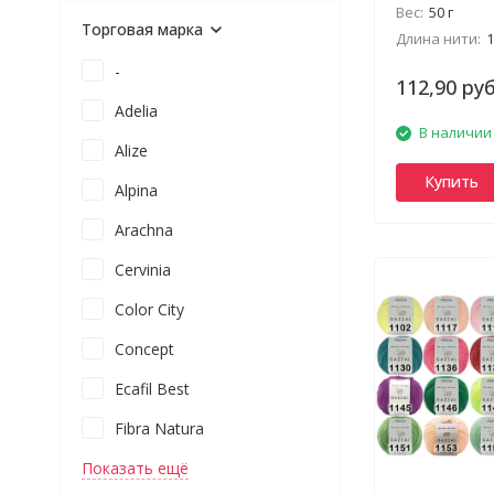
Вес:
50 г
Торговая марка
Длина нити:
1
-
112,90 руб
Adelia
В наличии
Alize
Купить
Alpina
Arachna
Cervinia
Color City
Concept
Ecafil Best
Fibra Natura
Показать ещё