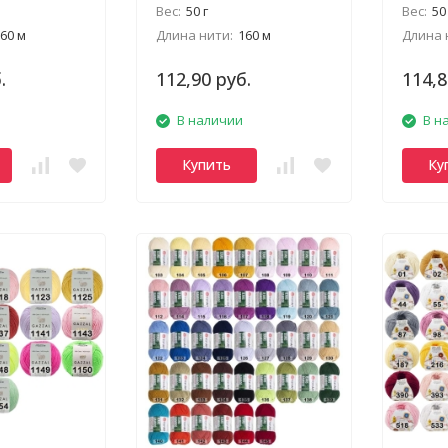
Вес:
50 г
Вес:
50
60 м
Длина нити:
160 м
Длина 
.
112,90 руб.
114,8
В наличии
В н
Купить
Ку