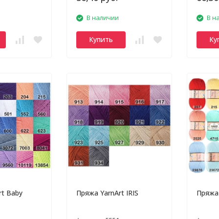
В наличии
В н
Купить
Ку
rt Baby
Пряжа YarnArt IRIS
Пряжа