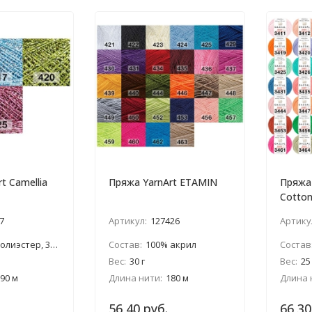
t Camellia
Пряжа YarnArt ETAMIN
Пряжа 
Cotton
7
Артикул:
127426
Артику
эстер, 30% люрекс
Состав:
100% акрил
Состав
Вес:
30 г
Вес:
25
90 м
Длина нити:
180 м
Длина 
56,40 руб.
66,30