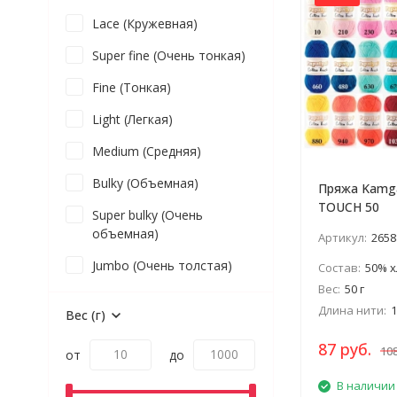
Lace (Кружевная)
Super fine (Очень тонкая)
Fine (Тонкая)
Light (Легкая)
Medium (Средняя)
Bulky (Объемная)
Пряжа Kamg
TOUCH 50
Super bulky (Очень
объемная)
Артикул:
2658
Jumbo (Очень толстая)
Состав:
50% хло
Вес:
50 г
Длина нити:
1
Вес (г)
87 руб.
108
от
до
В наличии