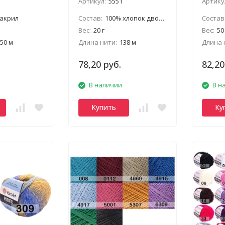
Артикул:
5551
Артику
 акрил
Состав:
100% хлопок двойной мерсеризации
Состав
Вес:
20 г
Вес:
50
50 м
Длина нити:
138 м
Длина 
78,20 руб.
82,20
В наличии
В н
Купить
Ку