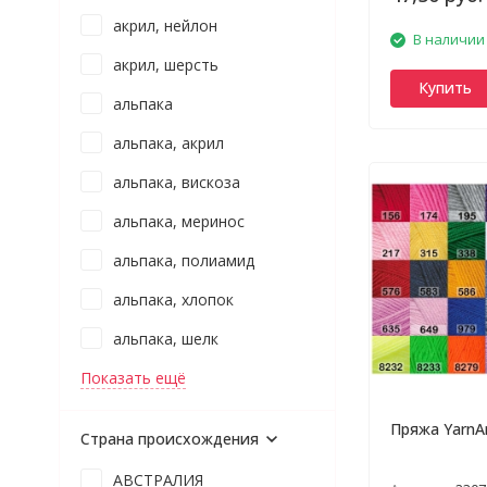
акрил, нейлон
В наличии
акрил, шерсть
Купить
альпака
альпака, акрил
альпака, вискоза
альпака, меринос
альпака, полиамид
альпака, хлопок
альпака, шелк
Показать ещё
Пряжа YarnA
Страна происхождения
АВСТРАЛИЯ