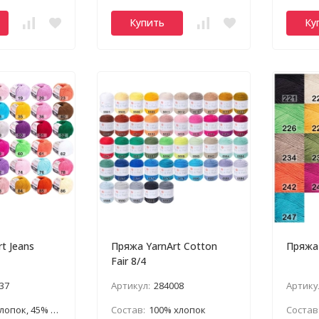
Купить
Ку
t Jeans
Пряжа YarnArt Cotton
Пряжа 
Fair 8/4
37
Артикул:
284008
Артику
ок, 45% полиакрил
Состав:
100% хлопок
Состав