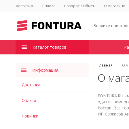
Доставка
Оплата
Возврат / Обмен
О магазине
Каталог товаров
Ра
Главная
О м
Информация
О маг
Доставка
FONTURA.RU - м
Оплата
один из немног
России. Все то
ИП Саркисов А
Новинки