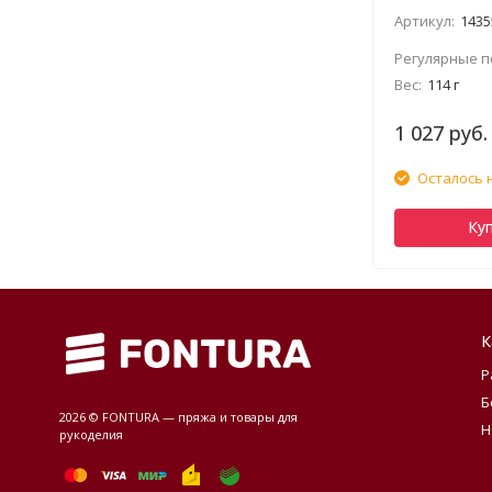
Артикул:
1435
Регулярные п
Вес:
114 г
1 027 руб.
Осталось 
Ку
К
Р
Б
2026 © FONTURA — пряжа и товары для
Н
рукоделия