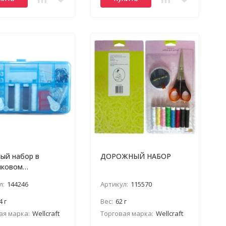
ый набор в
ДОРОЖНЫЙ НАБОР
иковом
йнере
л:
144246
Артикул:
115570
4 г
Вес:
62 г
ая марка:
Wellcraft
Торговая марка:
Wellcraft