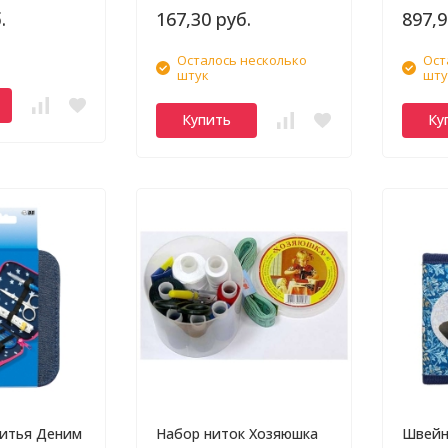
.
167,30 руб.
897,9
Осталось несколько
Ост
штук
шту
Купить
Ку
шитья Деним
Набор ниток Хозяюшка
Швейн