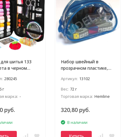
 для шитья 133
Набор швейный в
ета в черном
прозрачном пластике,
е
дорожный Hemline
л:
280245
Артикул:
13102
6 г
Вес:
72 г
ая марка:
-
Торговая марка:
Hemline
0 руб.
320,80 руб.
аличии
В наличии
пить
Купить