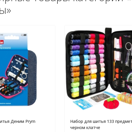
ы»
итья Деним Prym
Набор для шитья 133 предмет
черном клатче