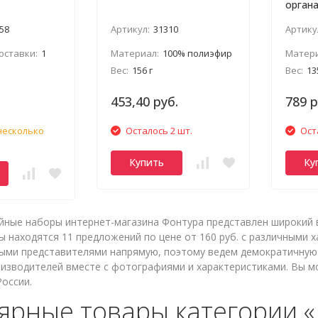
органа
предм
58
Артикул:
31310
Артику
оставки:
1
Материал:
100% полиэфир
Матери
Вес:
156 г
Вес:
13
453,40 руб.
789 р
несколько
Осталось 2 шт.
Ост
Купить
Ку
йные наборы интернет-магазина Фонтура представлен широкий 
 находятся 11 предложений по цене от 160 руб. с различными 
ыми представителями напрямую, поэтому ведем демократичную 
изводителей вместе с фотографиями и характеристиками. Вы мо
России.
ярные товары категории