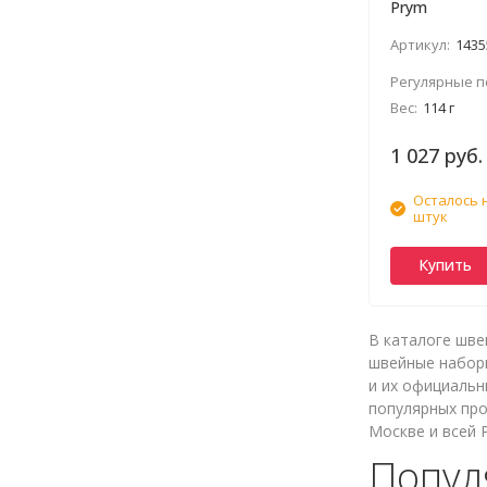
Prym
Артикул:
1435
Регулярные п
Вес:
114 г
1 027 руб.
Осталось 
штук
Купить
В каталоге шве
швейные наборы
и их официальн
популярных про
Москве и всей 
Попул