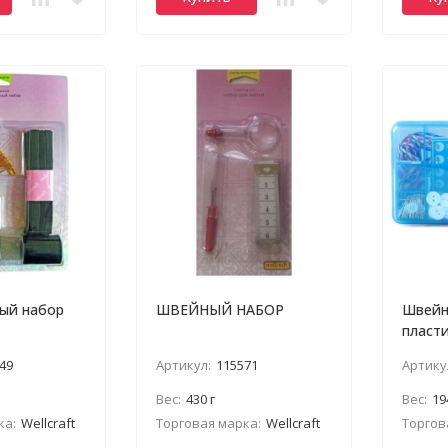
ый набор
ШВЕЙНЫЙ НАБОР
Швейн
пласт
конте
49
Артикул:
115571
Артику
Вес:
430 г
Вес:
19
ка:
Wellcraft
Торговая марка:
Wellcraft
Торгов