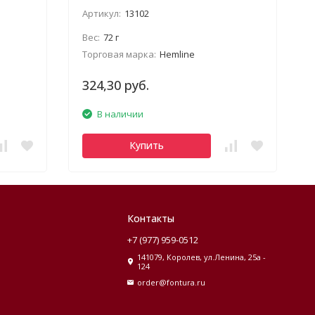
Артикул:
13102
Вес:
72 г
Торговая марка:
Hemline
324,30 руб.
В наличии
Купить
Контакты
+7 (977) 959-0512
141079, Королев, ул.Ленина, 25а -
124
order@fontura.ru