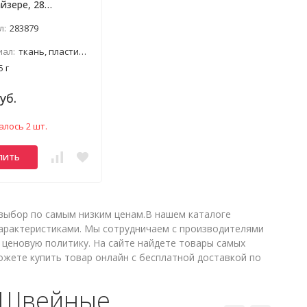
йзере, 28
етов
л:
283879
ал:
ткань, пластик, металл
5 г
уб.
алось 2 шт.
пить
выбор по самым низким ценам.В нашем каталоге
характеристиками. Мы сотрудничаем с производителями
ценовую политику. На сайте найдете товары самых
жете купить товар онлайн с бесплатной доставкой по
 «Швейные