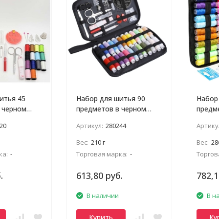
итья 45
Набор для шитья 90
Набор
 черном
предметов в черном
предм
клатче
клатч
20
Артикул:
280244
Артику
Вес:
210 г
Вес:
28
ка:
-
Торговая марка:
-
Торгов
.
613,80 руб.
782,1
В наличии
В н
Купить
Ку