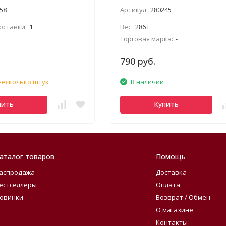
58
Артикул:
280245
оставки:
1
Вес:
286 г
Торговая марка:
-
790 руб.
несколько штук
В наличии
пить
Купить
аталог товаров
Помощь
аспродажа
Доставка
естселлеры
Оплата
овинки
Возврат / Обмен
О магазине
Контакты