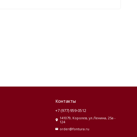
Контакты
+7 (977) 959-0512
141079, Королев, ул.Ленина, 25а -
124
order@fontura.ru