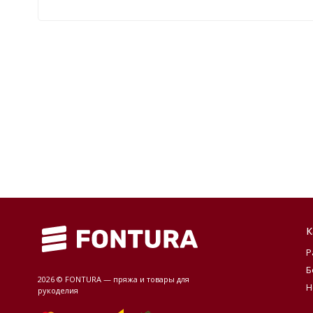
К
Р
Б
2026 © FONTURA — пряжа и товары для
Н
рукоделия