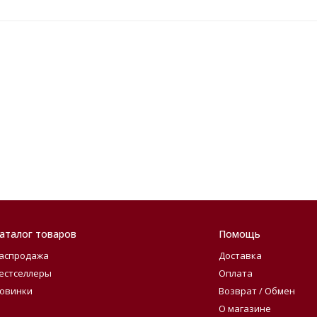
аталог товаров
Помощь
аспродажа
Доставка
естселлеры
Оплата
овинки
Возврат / Обмен
О магазине