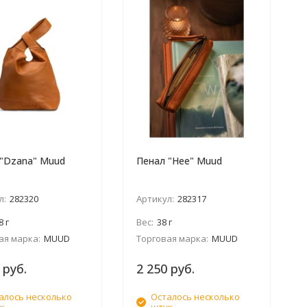
 "Dzana" Muud
Пенал "Hee" Muud
л:
282320
Артикул:
282317
8 г
Вес:
38 г
ая марка:
MUUD
Торговая марка:
MUUD
 руб.
2 250 руб.
алось несколько
Осталось несколько
к
штук