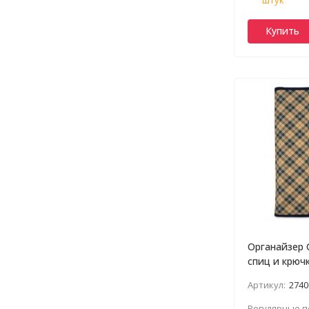
Купить
Органайзер 
спиц и крюч
нейлон Gam
Артикул:
2740
Регулярные п