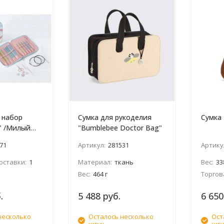
 набор
Сумка для рукоделия
Сумка
r" /Милый
"Bumblebee Doctor Bag"
71
Артикул:
281531
Артику
оставки:
1
Материал:
ткань
Вес:
33
Вес:
464 г
Торгов
.
5 488 руб.
6 650
несколько
Осталось несколько
Ост
штук
шту