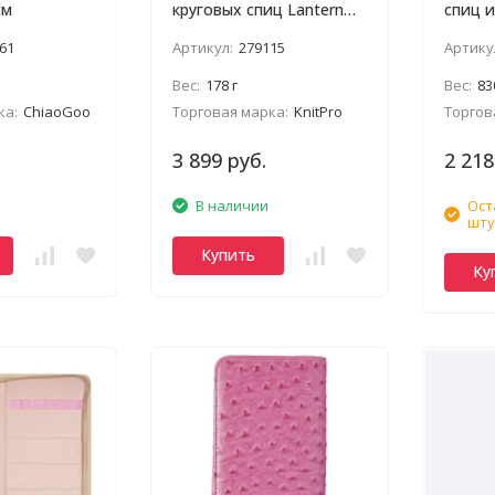
см
круговых спиц Lantern
спиц 
Moon
61
Артикул:
279115
Артику
Вес:
178 г
Вес:
83
ка:
ChiaoGoo
Торговая марка:
KnitPro
Торгов
3 899 руб.
2 218
В наличии
Ост
шту
Купить
Ку