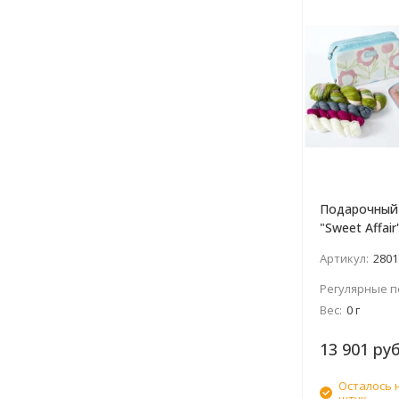
Подарочный
"Sweet Affai
роман/
Артикул:
2801
Регулярные п
Вес:
0 г
13 901 руб
Осталось 
штук