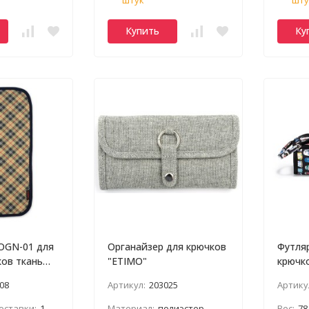
Купить
Ку
OGN-01 для
Органайзер для крючков
Футляр
ков ткань
"ETIMO"
крючк
ma
08
Артикул:
203025
Артику
оставки:
1
Материал:
полиэстер
Вес:
78