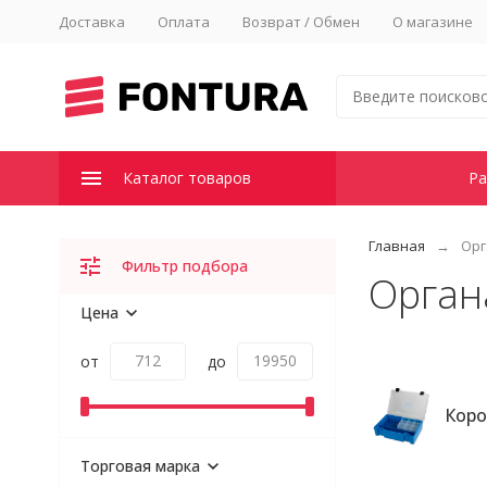
Доставка
Оплата
Возврат / Обмен
О магазине
Каталог товаров
Ра
Главная
Орг
Фильтр подбора
Орган
Цена
от
до
Коро
Торговая марка