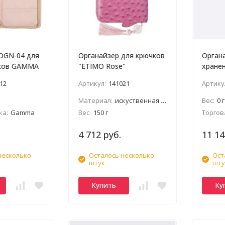
OGN-04 для
Органайзер для крючков
Орган
чков GAMMA
"ETIMO Rose"
хранен
крючко
12
Артикул:
141021
Артику
Материал:
искуственная кожа, розовый
Вес:
0 г
ка:
Gamma
Вес:
150 г
Торгов
4 712 руб.
11 14
несколько
Осталось несколько
Ост
штук
шту
Купить
Ку