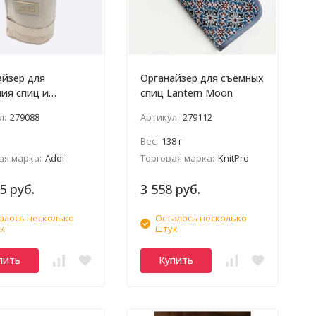
айзер для
Органайзер для съемных
ия спиц и
спиц Lantern Moon
в Addimultibag
л:
279088
Артикул:
279112
Вес:
138 г
ая марка:
Addi
Торговая марка:
KnitPro
5 руб.
3 558 руб.
алось несколько
Осталось несколько
к
штук
пить
Купить