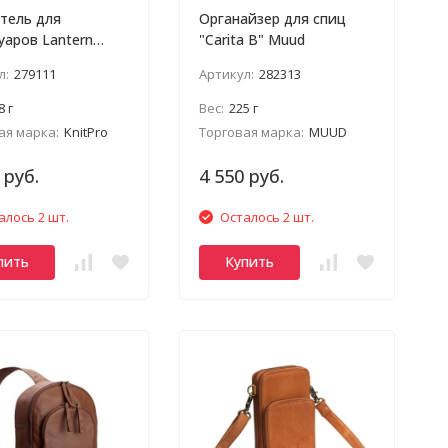
тель для
Органайзер для спиц
уаров Lantern
"Carita B" Muud
Sherpa"
л:
279111
Артикул:
282313
8 г
Вес:
225 г
ая марка:
KnitPro
Торговая марка:
MUUD
 руб.
4 550 руб.
алось 2 шт.
Осталось 2 шт.
пить
Купить