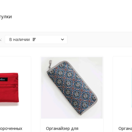
улки
:
В наличии
короченных
Органайзер для
Орган