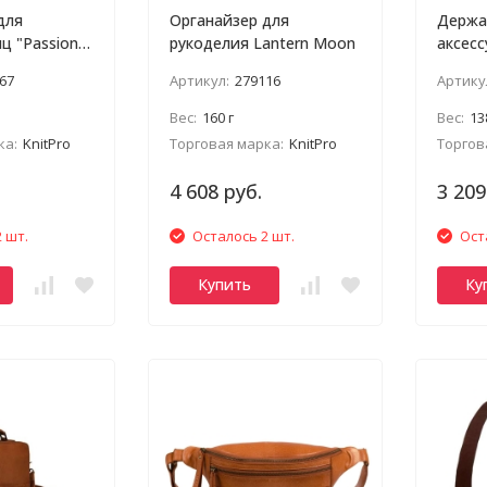
для
Органайзер для
Держа
ц "Passion"
рукоделия Lantern Moon
аксесс
Moon "
67
Артикул:
279116
Артику
Вес:
160 г
Вес:
13
ка:
KnitPro
Торговая марка:
KnitPro
Торгов
4 608 руб.
3 209
 шт.
Осталось 2 шт.
Ост
Купить
Ку