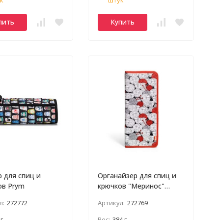
пить
Купить
 для спиц и
Органайзер для спиц и
ов Prym
крючков "Меринос"
PRYM
л:
272772
Артикул:
272769
 г
Вес:
384 г