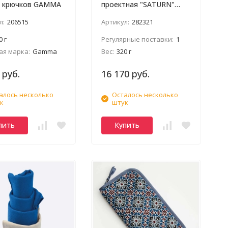
и крючков GAMMA
проектная "SATURN"
Muud
л:
206515
Артикул:
282321
0 г
Регулярные поставки:
1
ая марка:
Gamma
Вес:
320 г
 руб.
16 170 руб.
алось несколько
Осталось несколько
к
штук
пить
Купить