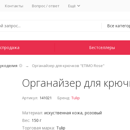
Контакты
Вопрос / ответ
Ещё
Все катего
спродажа
Бестселлеры
рукоделия
Органайзер для крючков "ETIMO Rose"
Органайзер для крюч
Артикул:
141021
Бренд:
Tulip
Материал:
искуственная кожа, розовый
Вес:
150 г
Торговая марка:
Tulip