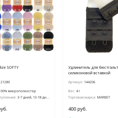
lize SOFTY
Удлинитель для бюстгальт
силиконовой вставкой
21280
Артикул:
144206
100% микрополиэстер
Вес:
4 г
тупления:
3-7 дней, 13-18 дней
Торговая марка:
MARBET
руб.
400 руб.