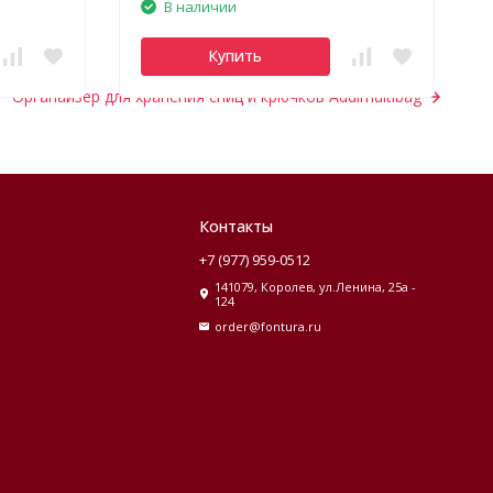
В наличии
Купить
Органайзер для хранения спиц и крючков Addimultibag
Контакты
+7 (977) 959-0512
141079, Королев, ул.Ленина, 25а -
124
order@fontura.ru