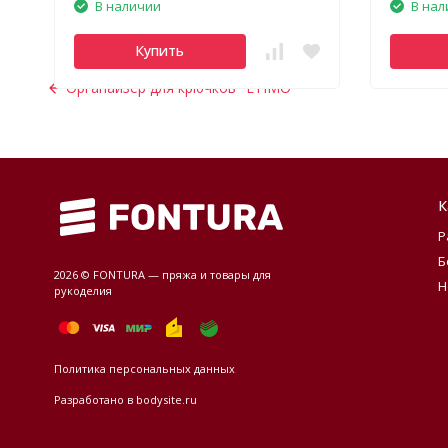
В наличии
В нал
Купить
Органайзер для крючков "ETIMO"
К
Р
Б
2026 © FONTURA — пряжа и товары для
Н
рукоделия
Политика персональных данных
Разработано в
bodysite.ru