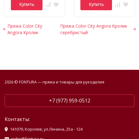
Купить
Купить
Пряжа Color City
Пряжа Color City Angora Кролик
Angora Кролик
серебристый
2026 © FONTURA — пряжа и товары для рукоделия
+7 (977) 959-0512
Контакты:
141079, Королев, ул.Ленина, 25а - 124
order@fontura.ru