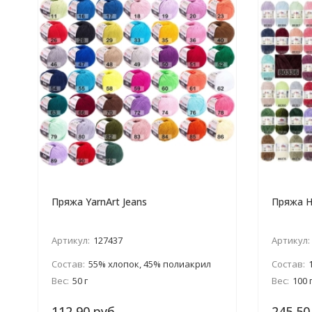
Пряжа YarnArt Jeans
Пряжа 
Артикул:
127437
Артикул:
Состав:
55% хлопок, 45% полиакрил
Состав:
Вес:
50 г
Вес:
100 
112,90 руб.
245,50