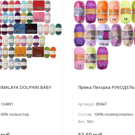
HIMALAYA DOLPHIN BABY
Пряжа Пехорка РУКОДЕЛ
134891
Артикул:
85847
100% полиэстер
Состав:
100% полипропилен
г
Вес:
50 г
 руб.
53,50 руб.