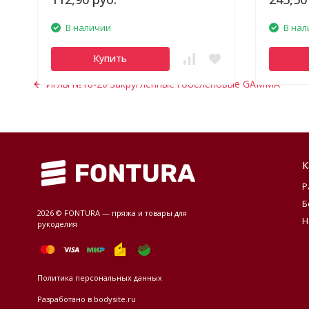
В наличии
В нал
Купить
Иглы №18-20 закругленные гобеленовые GAMMA
К
Р
Б
2026 © FONTURA — пряжа и товары для
Н
рукоделия
Политика персональных данных
Разработано в
bodysite.ru