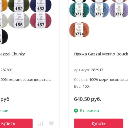
azzal Chunky
Пряжа Gazzal Merino Boucl
282801
Артикул:
282917
100% мериносовая шерсть супервош
Состав:
100% мериносовая шерсть 
Вес:
100 г
 руб.
640,50 руб.
ичии
В наличии
Купить
Купить