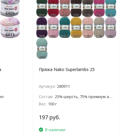
a
Пряжа Nako Superlambs 25
Артикул:
280911
ил
Состав:
25% шерсть, 75% премиум акрил
Вес:
100 г
197 руб.
В наличии