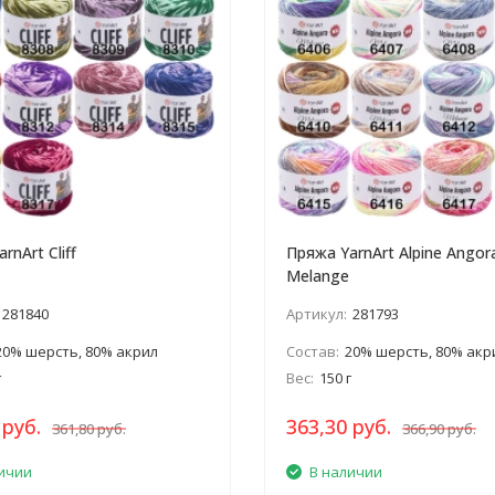
rnArt Cliff
Пряжа YarnArt Alpine Angor
Melange
281840
Артикул:
281793
20% шерсть, 80% акрил
Состав:
20% шерсть, 80% акр
г
Вес:
150 г
 руб.
363,30 руб.
361,80 руб.
366,90 руб.
ичии
В наличии