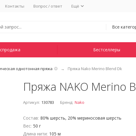
Контакты
Вопрос / ответ
Ещё
Все катего
спродажа
Бестселлеры
ическая однотонная пряжа
Пряжа Nako Merino Blend Dk
Пряжа NAKO Merino B
Артикул:
130783
Бренд:
Nako
Состав:
80% шерсть, 20% мериносовая шерсть
Вес:
50 г
Длина нити:
105 м