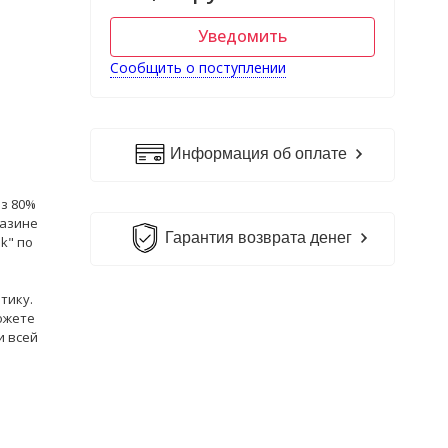
Уведомить
Сообщить о поступлении
Информация об оплате
из 80%
газине
Гарантия возврата денег
k" по
тику.
ожете
и всей