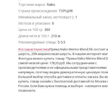
Торговая марка:
Nako
Страна происхождения:
ТУРЦИЯ
Минимальный заказ, мотков(шт.):
1
Мотков в упаковке:
6
Цена за 100 гр:
360
Длина нити в 100 г:
210 м
Рекомендуемые спицы:
5-5.5
Все характеристики
Пряжа Nako Merino Blend Dk состоит 
шерсть, 20% мериносовая шерсть. В нашем интернет-ма
Фонтура можно купить товар "Пряжа Nako Merino Blend D
самой низкой цене: 178,20 руб. Мы сотрудничаем с
производителями и их официальными представителями
напрямую, поэтому ведем демократичную ценовую поли
Большой выбор способа доставки и оплаты заказа. Вы м
купить товар онлайн с бесплатной доставкой по Москве 
России. Если Вам нужна помощь в выборе - напишите или
позвоните.