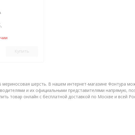
А
.
ичии
Купить
% мериносовая шерсть. В нашем интернет-магазине Фонтура мож
оизводителями и их официальными представителями напрямую, п
пить товар онлайн с бесплатной доставкой по Москве и всей Ро