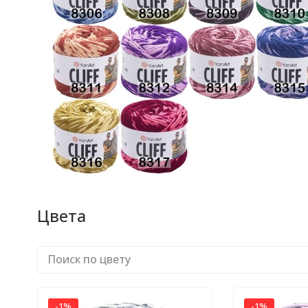
Цвета
-1%
-1%