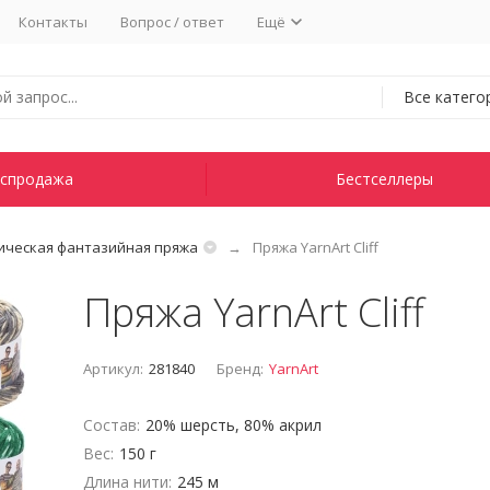
Контакты
Вопрос / ответ
Ещё
Все катего
спродажа
Бестселлеры
ическая фантазийная пряжа
Пряжа YarnArt Cliff
Пряжа YarnArt Cliff
Артикул:
281840
Бренд:
YarnArt
Состав:
20% шерсть, 80% акрил
Вес:
150 г
Длина нити:
245 м