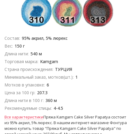
Состав:
95% акрил, 5% люрекс
Вес:
150 г
Длина нити:
540 м
Торговая марка:
Kamgarn
Страна происхождения:
ТУРЦИЯ
Минимальный заказ, мотков(шт.):
1
Мотков в упаковке:
6
Цена за 100 гр:
207.3
Длина нити в 100 г:
360 м
Рекомендуемые спицы:
4-4.5
Все характеристики
Пряжа Kamgarn Cake Silver Papatya состоит
из 95% акрил, 5% люрекс. В нашем интернет-магазине Фонтура
можно купить товар "Пряжа Kamgarn Cake Silver Papatya" по