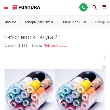
Главная
Товары для шитья
Нитки швейные
Набор ни
Набор ниток Радуга 24
Артикул:
31311
Бренд:
ПНК им.Кирова