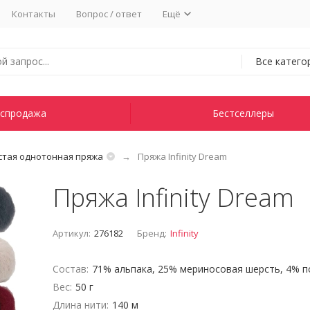
Контакты
Вопрос / ответ
Ещё
Все катего
спродажа
Бестселлеры
тая однотонная пряжа
Пряжа Infinity Dream
Пряжа Infinity Dream
Артикул:
276182
Бренд:
Infinity
Состав:
71% альпака, 25% мериносовая шерсть, 4% 
Вес:
50 г
Длина нити:
140 м