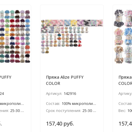
 PUFFY
Пряжа Alize PUFFY
Пряжа 
COLOR
COLO
24
Артикул:
142916
Артику
икрополиэстер
Состав:
100% микрополиэстер
Состав
ения:
25-30 дней
Срок поступления:
25-30 дней
Вес:
10
.
157,40 руб.
157,4