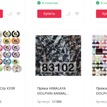
В наличии
В н
Купить
Ку
City КУЗЯ
Пряжа HIMALAYA
Пряжа
DOLPHIN ANIMAL
DOLPH
COLORS
2
Артикул:
121886
Артику