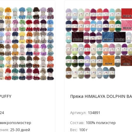
 PUFFY
Пряжа HIMALAYA DOLPHIN B
24
Артикул:
134891
 микрополиэстер
Состав:
100% полиэстер
ения:
25-30 дней
Вес:
100 г