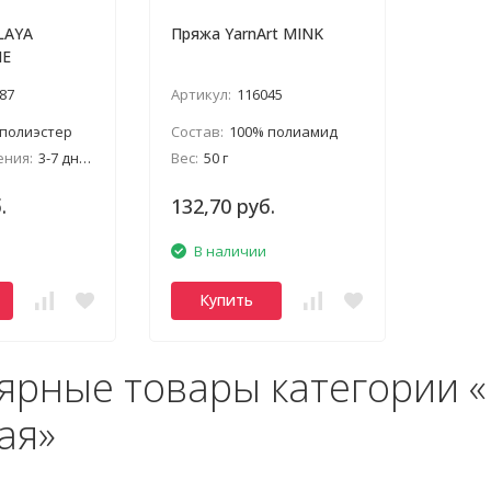
LAYA
Пряжа YarnArt MINK
NE
87
Артикул:
116045
 полиэстер
Состав:
100% полиамид
ения:
3-7 дней
Вес:
50 г
.
132,70 руб.
В наличии
Купить
ярные товары категории 
ая»