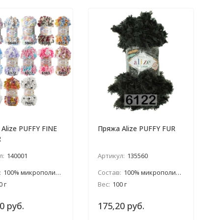
Alize PUFFY FINE
Пряжа Alize PUFFY FUR
R
л:
140001
Артикул:
135560
:
100% микрополиэстер
Состав:
100% микрополиэстер
0 г
Вес:
100 г
0 руб.
175,20 руб.