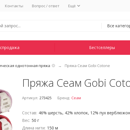
Контакты
Вопрос / ответ
Ещё
Все катего
спродажа
Бестселлеры
ическая однотонная пряжа
Пряжа Сеам Gobi Cotone
Пряжа Сеам Gobi Cot
Артикул:
273425
Бренд:
Сеам
Состав:
46% шерсть, 42% хлопок, 12% пух верблюжо
Вес:
50 г
Длина нити:
150 м