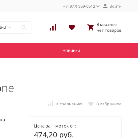
+7 (977) 959-0512
Войти
В корзине
рии
нет товаров
Новинки
one
К сравнению
В избранное
нка
Цена за 1 моток от:
474,20 руб.