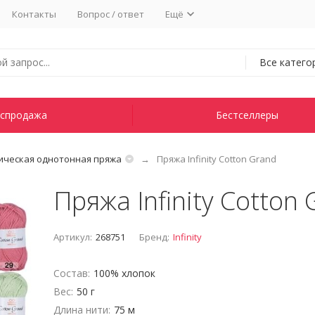
Контакты
Вопрос / ответ
Ещё
Все катего
спродажа
Бестселлеры
ическая однотонная пряжа
Пряжа Infinity Cotton Grand
Пряжа Infinity Cotton
Артикул:
268751
Бренд:
Infinity
Состав:
100% хлопок
Вес:
50 г
Длина нити:
75 м