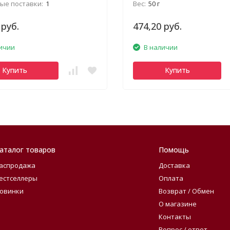
ые поставки:
1
Вес:
50 г
 руб.
474,20 руб.
ичии
В наличии
Купить
Купить
аталог товаров
Помощь
аспродажа
Доставка
естселлеры
Оплата
овинки
Возврат / Обмен
О магазине
Контакты
Вопрос / ответ