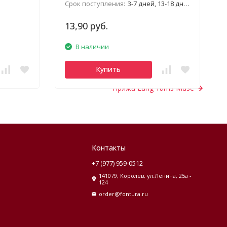
Срок поступления:
3-7 дней, 13-18 дней, январь
13,90 руб.
В наличии
Купить
Пряжа Lang Yarns Muse
Контакты
+7 (977) 959-0512
141079, Королев, ул.Ленина, 25а -
124
order@fontura.ru