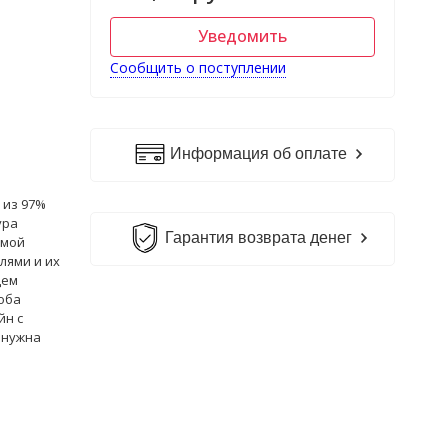
Уведомить
Сообщить о поступлении
Информация об оплате
 из 97%
ура
Гарантия возврата денег
амой
лями и их
дем
оба
йн с
 нужна