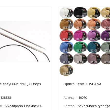
е латунные спицы Drops
Пряжа Сеам TOSCANA
138338
Артикул:
10070
л:
никелированная латунь
Состав:
65% альпака суперфайн, 35% 