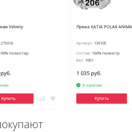
еам Velvety
Пряжа KATIA POLAR ANIMA
275016
Артикул:
136105
100% полиэстер
Состав:
100% полиэстр
г
Вес:
100 г
 руб.
1 035 руб.
ичии
В наличии
Купить
Купить
покупают