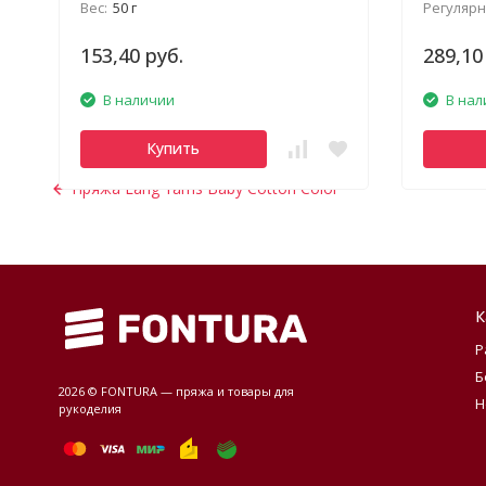
Вес:
50 г
Регулярн
153,40 руб.
289,10
В наличии
В нал
Купить
Пряжа Lang Yarns Baby Cotton Color
К
Р
Б
2026 © FONTURA — пряжа и товары для
Н
рукоделия