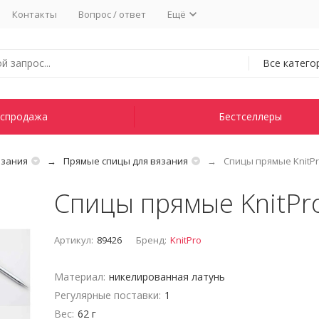
Контакты
Вопрос / ответ
Ещё
Все катего
спродажа
Бестселлеры
язания
Прямые спицы для вязания
Спицы прямые KnitPr
Спицы прямые KnitPro
Артикул:
89426
Бренд:
KnitPro
Материал:
никелированная латунь
Регулярные поставки:
1
Вес:
62 г