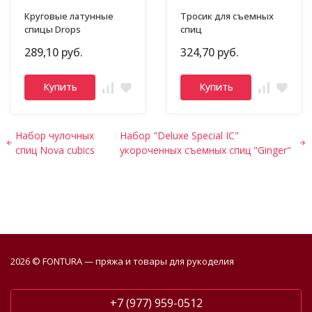
Круговые латунные
Тросик для съемных
спицы Drops
спиц
289,10 руб.
324,70 руб.
Купить
Купить
Набор чулочных
Набор "Deluxe Special IC"
спиц Nova cubics
укороченных съемных спиц "Ginger"
2026 © FONTURA — пряжа и товары для рукоделия
+7 (977) 959-0512