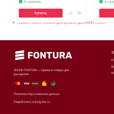
В наличии
В нал
Купить
Термостойкое лекало для кромки (длинное) Clover
К
Р
Б
2026 © FONTURA — пряжа и товары для
Н
рукоделия
Политика персональных данных
Разработано в
bodysite.ru