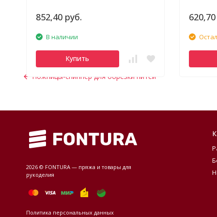
852,40 руб.
620,70
В наличии
Остал
Купить
Ножницы-сниппер для обрезки нитей
К
Р
Б
2026 © FONTURA — пряжа и товары для
Н
рукоделия
Политика персональных данных