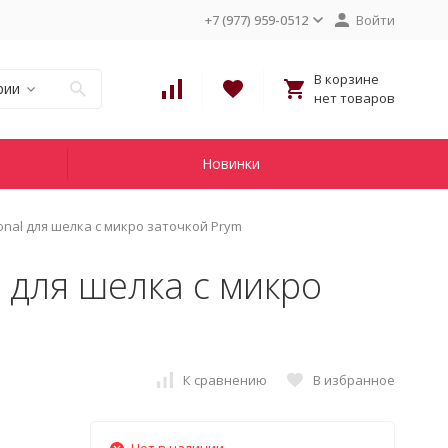
+7 (977) 959-0512
Войти
В корзине
рии
нет товаров
Новинки
nal для шелка с микро заточкой Prym
 для шелка с микро
К сравнению
В избранное