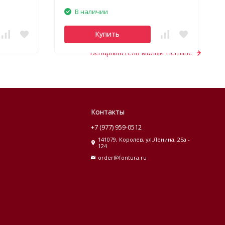
В наличии
Купить
Вспарыватель малый Hemline
Контакты
+7 (977) 959-0512
141079, Королев, ул.Ленина, 25а -
124
order@fontura.ru