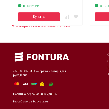
В наличии
В нал
Купить
Вспарыватель большой Hemline
К
Р
Б
2026 © FONTURA — пряжа и товары для
Н
рукоделия
Политика персональных данных
Разработано в
bodysite.ru