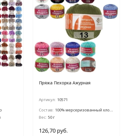
Пряжа Пехорка Ажурная
Артикул:
10571
р
Состав:
100% мерсеризованный хлопок
й
Вес:
50 г
126,70 руб.