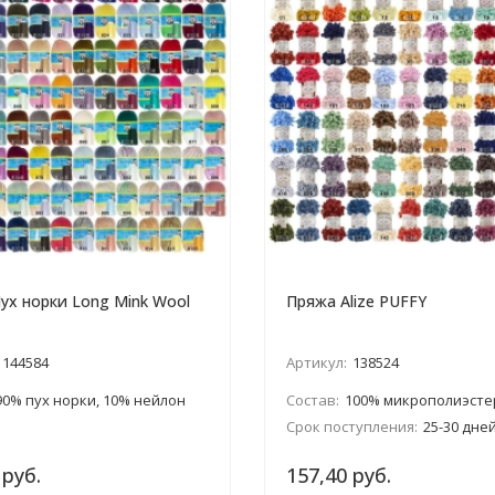
ух норки Long Mink Wool
Пряжа Alize PUFFY
144584
Артикул:
138524
90% пух норки, 10% нейлон
Состав:
100% микрополиэсте
Срок поступления:
25-30 дне
 руб.
157,40 руб.