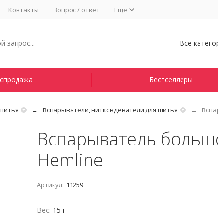
Контакты
Вопрос / ответ
Ещё
Все катего
спродажа
Бестселлеры
 шитья
Вспарыватели, нитковдеватели для шитья
Вспа
Вспарыватель большо
Hemline
Артикул:
11259
Вес:
15 г