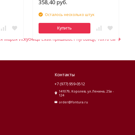
358,40 руб.
Осталось несколько штук
Купить
я Марья Искусница Ежик пришивает пуговицу, 10х10 см
Контакты
+7 (977) 959-0512
141079, Королев, ул.Ленина, 25а -
124
order@fontura.ru