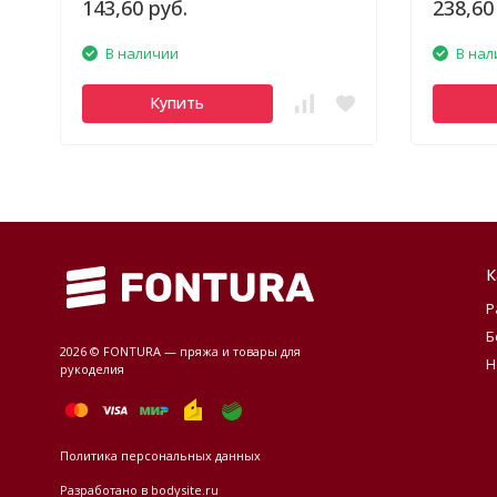
143,60 руб.
238,60
В наличии
В нал
Купить
К
Р
Б
2026 © FONTURA — пряжа и товары для
Н
рукоделия
Политика персональных данных
Разработано в
bodysite.ru