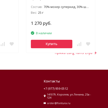
Состав:
70% мохер суперкид, 30% шелк
Вес:
25 г
1 270 руб.
В наличии
Купить
Пряжа Lang Yarns Enya
Контакты
+7 (977) 959-0512
141079, Королев, ул.Ленина, 25а -
124
order@fontura.ru