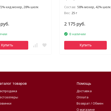
72% кид мохер, 28% шелк
Состав:
58% мохер, 42% шелк
Вес:
25 г
 руб.
2 175 руб.
ичии
В наличии
Купить
Купить
аталог товаров
Помощь
аспродажа
Доставка
естселлеры
Оплата
овинки
Возврат / Обмен
О магазине