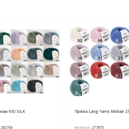
еам KID SILK
Пряжа Lang Yarns Mohair 2
282766
Артикул:
277875