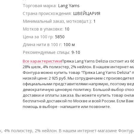
Торговая марка:
Lang Yarns
Страна происхождения:
ШВЕЙЦАРИЯ
Минимальный заказ, мотков(шт.):
1
Мотков в упаковке:
10
Цена за 100 гр:
5850
Длина нити в 100 г:
100 м
Рекомендуемые спицы:
9-10
Все характеристики
Пряжа Lang Yarns Delizia состоит из 6
28% шелк, 4% полиэстер, 2% нейлон. В нашем интернет-м
Фонтура можно купить товар "Пряжа Lang Yarns Delizia" 
низкой цене: 2 925 руб. Мы сотрудничаем с производител
официальными представителями напрямую, поэтому ве
демократичную ценовую политику. Большой выбор спос
доставки и оплаты заказа. Вы можете купить товар онла
бесплатной доставкой по Москве и всей России. Если Вам
помощь в выборе - напишите или позвоните.
лк, 4% полиэстер, 2% нейлон. В нашем интернет-магазине Фонтура