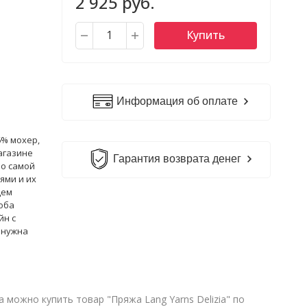
2 925 руб.
Купить
Информация об оплате
6% мохер,
агазине
Гарантия возврата денег
по самой
ями и их
дем
оба
йн с
 нужна
 можно купить товар "Пряжа Lang Yarns Delizia" по