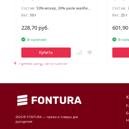
Состав:
50% мохер, 30% шелк малбери, 20% полиэстер
Состав:
Вес:
50 г
Вес:
25 г
228,70 руб.
601,90
В наличии
В нал
Купить
Пряжа Lang Yarns Carina
К
Р
Б
2026 © FONTURA — пряжа и товары для
Н
рукоделия