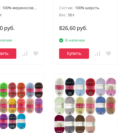
:
100% мериносовая шерсть
Состав:
100% шерсть
 г
Вес:
50 г
0 руб.
826,60 руб.
аличии
В наличии
пить
Купить