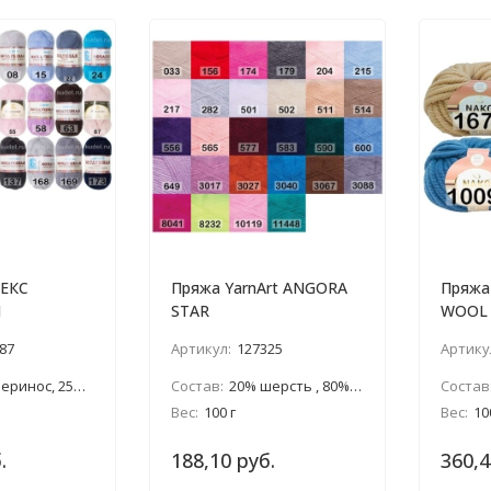
ЕКС
Пряжа YarnArt ANGORA
Пряжа
Я
STAR
WOOL 
87
Артикул:
127325
Артику
, 25% шерсть, 50% акрил
Состав:
20% шерсть , 80% акрил
Состав
Вес:
100 г
Вес:
10
.
188,10 руб.
360,4