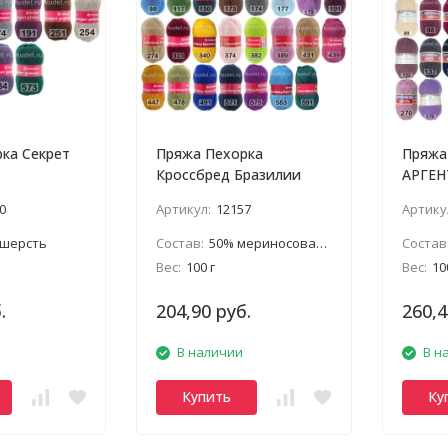
ка Секрет
Пряжа Пехорка
Пряжа
Кроссбред Бразилии
АРГЕН
0
Артикул:
12157
Артику
 шерсть
Состав:
50% мериносовая шерсть, 50% акрил
Состав
Вес:
100 г
Вес:
10
.
204,90 руб.
260,4
В наличии
В н
Купить
Ку