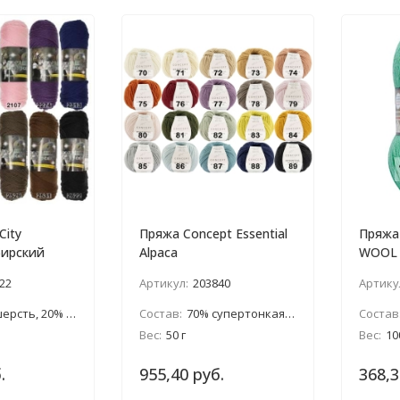
City
Пряжа Concept Essential
Пряжа
бирский
Alpaca
WOOL
22
Артикул:
203840
Артику
0% меринос, 20% искуст.шелк
Состав:
70% супертонкая альпака, 30% шерсть
Состав
Вес:
50 г
Вес:
10
.
955,40 руб.
368,3