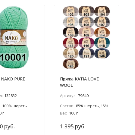
 NAKO PURE
Пряжа KATIA LOVE
WOOL
л:
132832
Артикул:
79640
:
100% шерсть
Состав:
85% шерсть, 15% альпака
0 г
Вес:
100 г
0 руб.
1 395 руб.