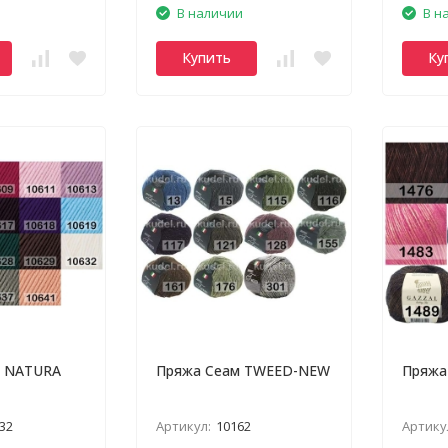
В наличии
В н
Купить
Ку
A NATURA
Пряжа Сеам TWEED-NEW
Пряжа
32
Артикул:
10162
Артику