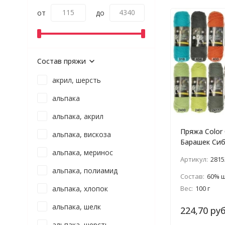
от
до
Состав пряжи
акрил, шерсть
альпака
альпака, акрил
Пряжа Color 
альпака, вискоза
Барашек Си
альпака, меринос
Артикул:
2815
альпака, полиамид
Состав:
60% шерсть, 2
Вес:
100 г
альпака, хлопок
альпака, шелк
224,70 руб
альпака, шерсть