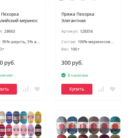
 Пехорка
Пряжа Пехорка
алийский меринос
Элегантная
л:
28663
Артикул:
128356
:
95% шерсть, 5% акрил
Состав:
100% мериносовая шерсть
0 г
Вес:
100 г
0 руб.
300 руб.
аличии
В наличии
пить
Купить