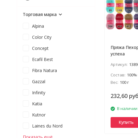
Торговая марка
Alpina
Color City
Пряжа Пехор
Concept
успеха
Ecafil Best
Артикул:
1389
Fibra Natura
Состав:
100%
Gazzal
Вес:
100 г
Infinity
232,60 руб
Katia
В наличии
Kutnor
Купить
Laines du Nord
Показать ещё