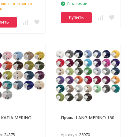
алось несколько
В наличии
к
Купить
пить
 KATIA MERINO
Пряжа LANG MERINO 150
л:
24375
Артикул:
26970