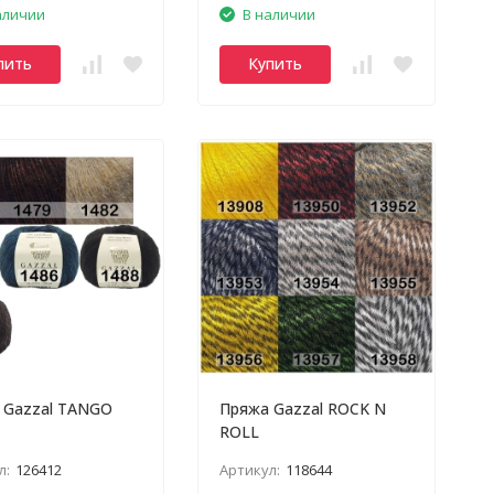
аличии
В наличии
пить
Купить
 Gazzal TANGO
Пряжа Gazzal ROCK N
ROLL
л:
126412
Артикул:
118644