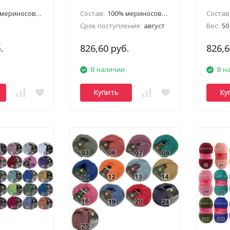
риносовая шерсть
Состав:
100% мериносовая шерсть
Состав
Срок поступления:
август
Вес:
50
.
826,60 руб.
826,6
В наличии
В н
Купить
Ку