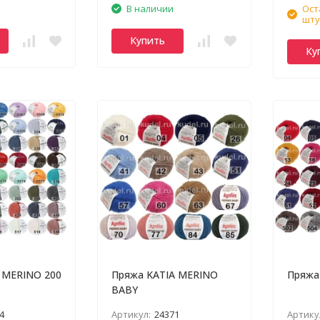
В наличии
Ост
шту
Купить
Ку
 MERINO 200
Пряжа KATIA MERINO
Пряжа
BABY
4
Артикул:
24371
Артику