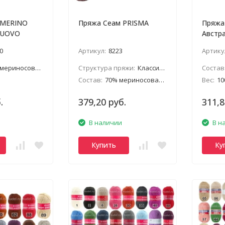
 MERINO
Пряжа Сеам PRISMA
Пряжа
NUOVO
Австр
0
Артикул:
8223
Артику
ая шерсть экстрафайн супервош
Структура пряжи:
Классическая
Состав
Состав:
70% мериносовая шерсть, 30% вискоза
Вес:
10
.
379,20 руб.
311,8
В наличии
В н
Купить
Ку