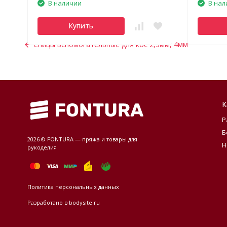
В наличии
В нал
Купить
Спицы вспомогательные для кос 2,5мм, 4мм
К
Р
Б
2026 © FONTURA — пряжа и товары для
Н
рукоделия
Политика персональных данных
Разработано в
bodysite.ru