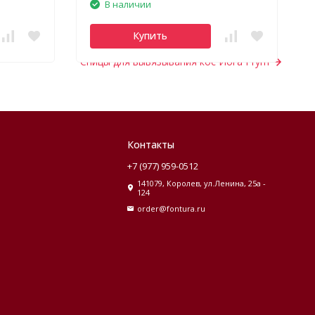
В наличии
Купить
Спицы для вывязывания кос Йога Prym
Контакты
+7 (977) 959-0512
141079, Королев, ул.Ленина, 25а -
124
order@fontura.ru