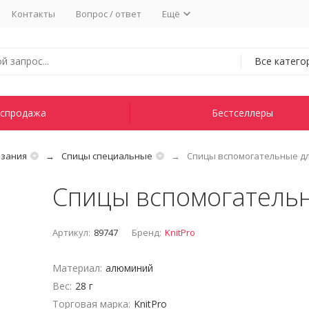
Контакты
Вопрос / ответ
Ещё
Все катего
спродажа
Бестселлеры
язания
Спицы специальные
Спицы вспомогательные для
Спицы вспомогательн
Артикул:
89747
Бренд:
KnitPro
Материал:
алюминий
Вес:
28 г
Торговая марка:
KnitPro