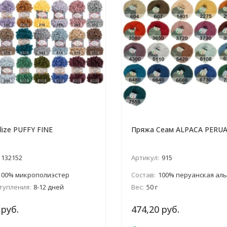
lize PUFFY FINE
Пряжа Сеам ALPACA PERU
132152
Артикул:
915
100% микрополиэстер
Состав:
100% перуанская ал
тупления:
8-12 дней
Вес:
50 г
 руб.
474,20 руб.