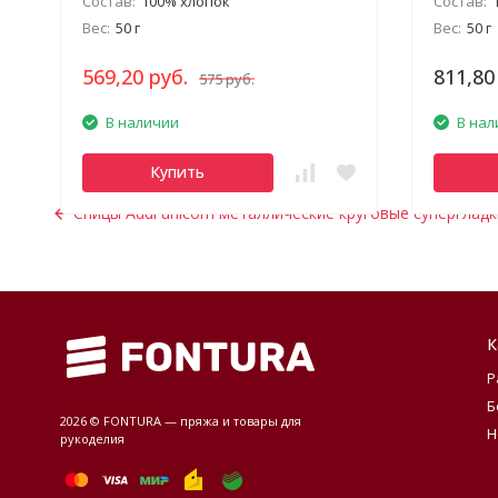
Состав:
100% хлопок
Состав:
Вес:
50 г
Вес:
50 г
569,20 руб.
811,80
575 руб.
В наличии
В нал
Купить
Спицы Addi unicorn металлические круговые супергладк
К
Р
Б
2026 © FONTURA — пряжа и товары для
Н
рукоделия