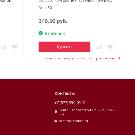
хлопок
Состав:
45% хлопок, 15% лен, 40% вискоза
Вес:
50 г
346,50 руб.
В наличии
Купить
Спицы Addi круговые экстратонкие
Контакты
+7 (977) 959-0512
141079, Королев, ул.Ленина, 25а -
124
order@fontura.ru