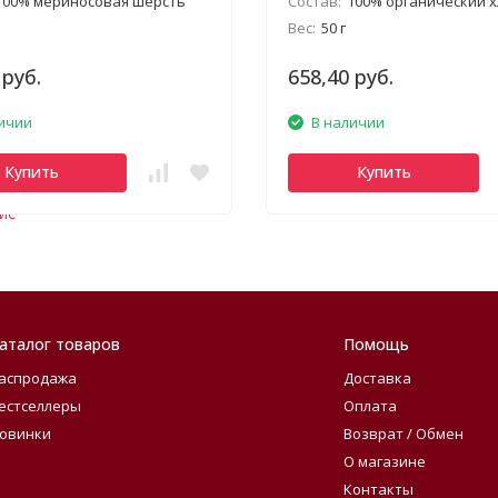
100% мериносовая шерсть
Состав:
100% органический 
Вес:
50 г
 руб.
658,40 руб.
ичии
В наличии
Купить
Купить
ие
аталог товаров
Помощь
аспродажа
Доставка
естселлеры
Оплата
овинки
Возврат / Обмен
О магазине
Контакты