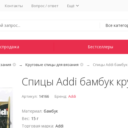
Контакты
Вопрос / ответ
Ещё
Все катего
спродажа
Бестселлеры
язания
Круговые спицы для вязания
Спицы Addi бамбук
Спицы Addi бамбук к
Артикул:
14166
Бренд:
Addi
Материал:
бамбук
Вес:
15 г
Торговая марка:
Addi