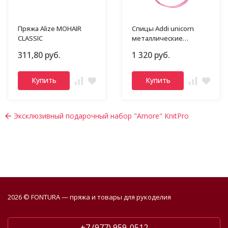
Пряжа Alize MOHAIR
Спицы Addi unicorn
CLASSIC
металлические
круговые супергладкие
311,80 руб.
1 320 руб.
Купить
Купить
Эксклюзивный подарочный набор "Amore" KnitPro
2026 © FONTURA — пряжа и товары для рукоделия
+7 (977) 959-0512