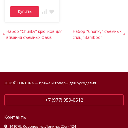
Купить
Набор "Chunky" крючков для
Набор "Chunky" съемных
вязания съемных Oasis
спиц "Bamboo"
2026 © FONTURA — пряжа и товары для рукоделия
+7 (977) 959-0512
Контакты:
141079, Королев, ул.Ленина, 25а - 124