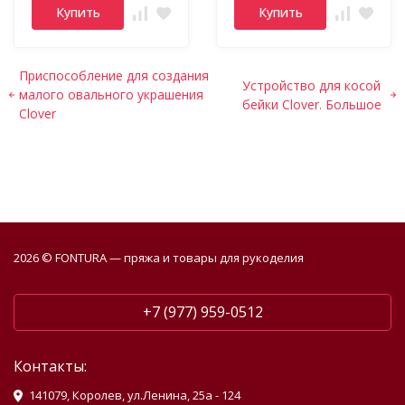
Купить
Купить
Приспособление для создания
Устройство для косой
малого овального украшения
бейки Clover. Большое
Clover
2026 © FONTURA — пряжа и товары для рукоделия
+7 (977) 959-0512
Контакты:
141079, Королев, ул.Ленина, 25а - 124