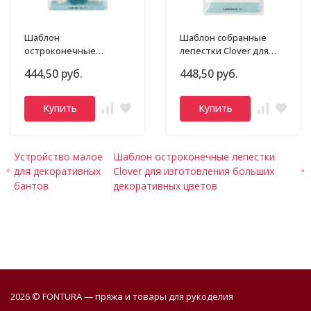
Шаблон
Шаблон собранные
остроконечные
лепестки Clover для
лепестки Clover для
изготовления больших
444,50 руб.
448,50 руб.
изготовления больших
декоративных цветов
декоративных цветов
Купить
Купить
Устройство малое
Шаблон остроконечные лепестки
для декоративных
Clover для изготовления больших
бантов
декоративных цветов
2026 © FONTURA — пряжа и товары для рукоделия