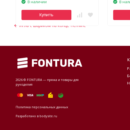
В наличии
В нал
Купить
Игла с шариком на конце Hemline
К
Р
Б
2026 © FONTURA — пряжа и товары для
Н
рукоделия
Политика персональных данных
Разработано в
bodysite.ru