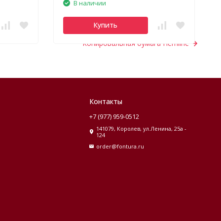
В наличии
Купить
Копировальная бумага Hemline
Контакты
+7 (977) 959-0512
141079, Королев, ул.Ленина, 25а -
124
order@fontura.ru