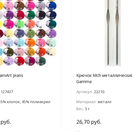
rnArt Jeans
Крючок Mch металлически
Gamma
127437
Артикул:
22210
55% хлопок, 45% полиакрил
Материал:
металл
Вес:
5 г
 руб.
26,70 руб.