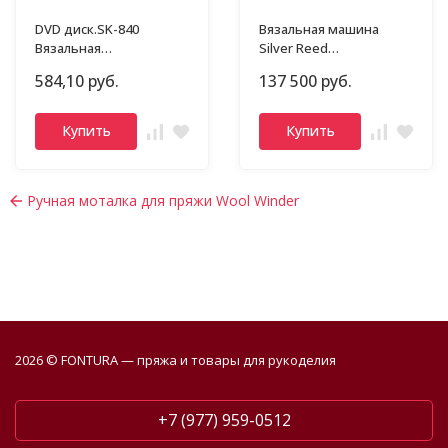
DVD диск.SK-840
Вязальная машина
Вязальная
Silver Reed
машина.Уроки
SK840/SRP60N
584,10 руб.
137 500 руб.
мастерства.
Купить
Купить
Ручная моталка для пряжи Wool Winder
2026 © FONTURA — пряжа и товары для рукоделия
+7 (977) 959-0512